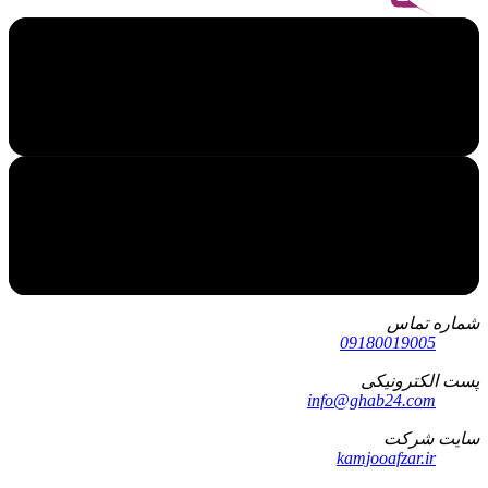
شماره تماس
09180019005
پست الکترونیکی
info@ghab24.com
سایت شرکت
kamjooafzar.ir