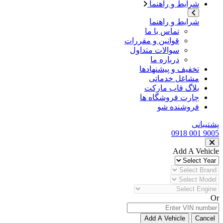
شرایط و راهنما
شرایط و راهنما
تماس با ما
قوانین و مقررات
سوالات متداول
درباره ما
تخفیف و پیشنهادها
مشاغل خدماتی
بلاگ قاب مارکت
چارت فروشگاه ها
فروشنده شو
پشتیبانی
9005 001 0918
Add A Vehicle
Or
Add A Vehicle
Cancel