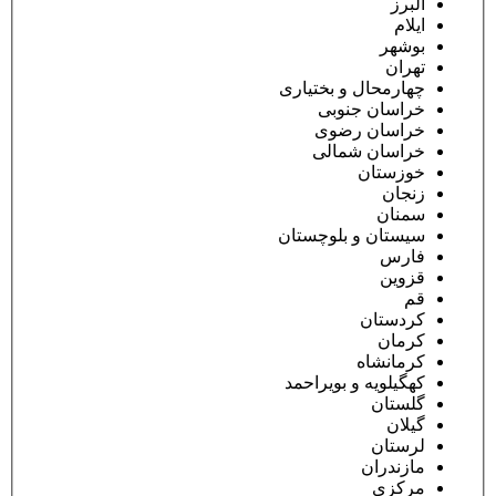
البرز
ایلام
بوشهر
تهران
چهارمحال و بختیاری
خراسان جنوبی
خراسان رضوی
خراسان شمالی
خوزستان
زنجان
سمنان
سیستان و بلوچستان
فارس
قزوین
قم
کردستان
کرمان
کرمانشاه
کهگیلویه و بویراحمد
گلستان
گیلان
لرستان
مازندران
مرکزی